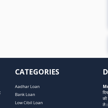
CATEGORIES
D
Aadhar Loan
Mo
t
दिय
Bank Loan
की 
Low Cibil Loan
ले।