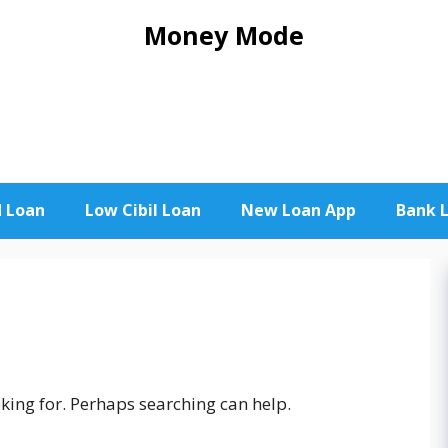
Money Mode
d Loan
Low Cibil Loan
New Loan App
Bank 
oking for. Perhaps searching can help.